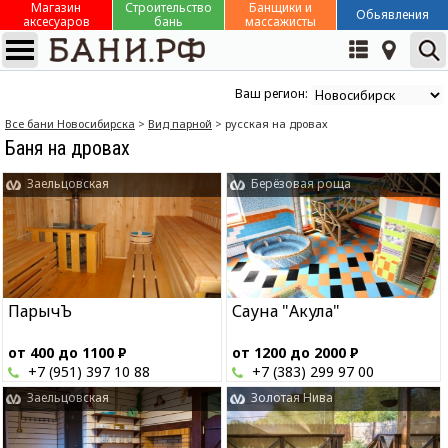
Магазин
Строительство
Банщики и
Обьявления
аксесуаров
бань
массажисты
Ваш регион:
Все бани Новосибирска
>
Вид парной
> русская на дровах
Баня на дровах
Заельцовская
Берёзовая роща
ПарычЪ
Сауна "Акула"
от 400 до 1100
Р
от 1200 до 2000
Р
+7 (951) 397 10 88
+7 (383) 299 97 00
Заельцовская
Золотая Нива