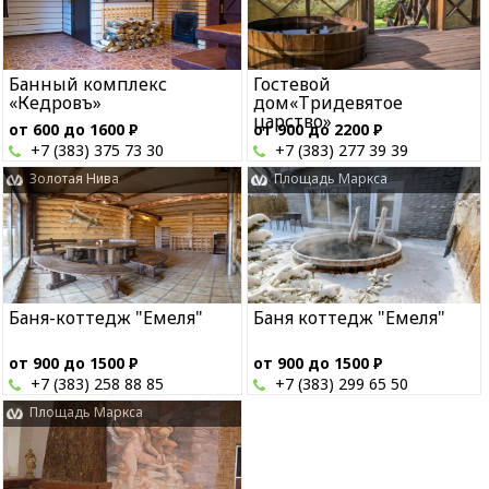
Банный комплекс
Гостевой
«Кедровъ»
дом«Тридевятое
царство»
от 600 до 1600
Р
от 900 до 2200
Р
+7 (383) 375 73 30
+7 (383) 277 39 39
Золотая Нива
Площадь Маркса
Баня-коттедж "Емеля"
Баня коттедж "Емеля"
от 900 до 1500
Р
от 900 до 1500
Р
+7 (383) 258 88 85
+7 (383) 299 65 50
Площадь Маркса